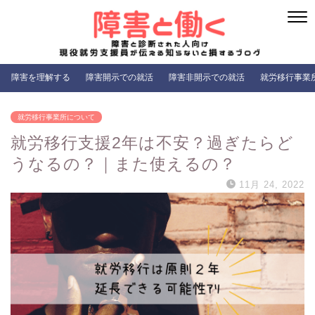
障害を理解する
障害開示での就活
障害非開示での就活
就労移行事業
就労移行事業所について
就労移行支援2年は不安？過ぎたらど
うなるの？｜また使えるの？
11月 24, 2022