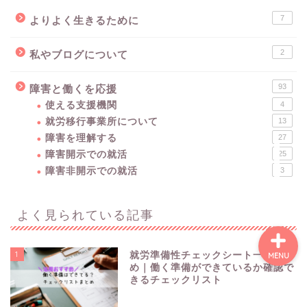
7
よりよく生きるために
障害を理解する
2
私やブログについて
障害開示での就活
93
障害と働くを応援
使える支援機関
4
就労移行事業所について
13
障害非開示での就活
障害を理解する
27
障害開示での就活
25
就労移行事業所について
障害非開示での就活
3
よく見られている記事
1
就労準備性チェックシート一覧まと
MENU
め｜働く準備ができているか確認で
きるチェックリスト