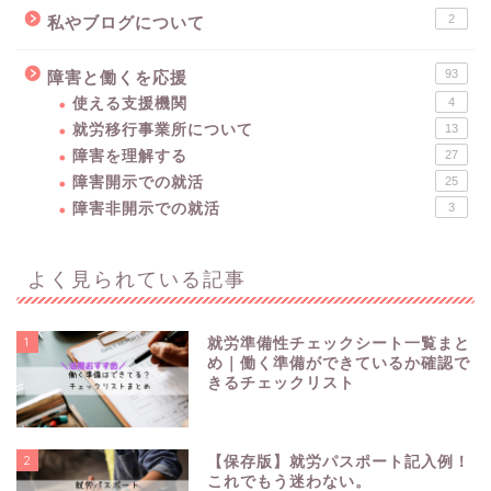
2
私やブログについて
93
障害と働くを応援
使える支援機関
4
就労移行事業所について
13
障害を理解する
27
障害開示での就活
25
障害非開示での就活
3
よく見られている記事
1
就労準備性チェックシート一覧まと
め｜働く準備ができているか確認で
きるチェックリスト
2
【保存版】就労パスポート記入例！
これでもう迷わない。