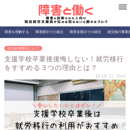
障害を理解する
障害開示での就活
障害非開示での就活
就労移行事業
就労移行事業所について
支援学校卒業後後悔しない！就労移行
をすすめる３つの理由とは？
3月 21, 2024