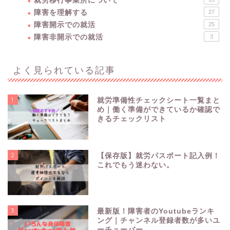
就労移行事業所について
障害を理解する
27
障害開示での就活
25
障害非開示での就活
3
よく見られている記事
1
就労準備性チェックシート一覧まと
め｜働く準備ができているか確認で
きるチェックリスト
2
【保存版】就労パスポート記入例！
これでもう迷わない。
3
最新版！障害者のYoutubeランキ
障害を理解する
ング｜チャンネル登録者数が多いユ
ーチューバー