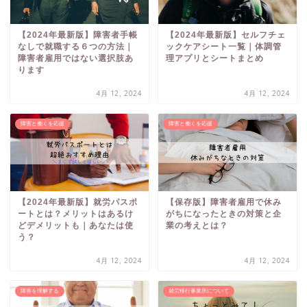
【2024年最新版】障害者手帳
【2024年最新版】セルフチェ
なしで就職する６つの方法｜
ックケアシート一覧｜体調管
障害者雇用ではない選択肢あ
理アプリとシートまとめ
ります
4月 12, 2024
4月 12, 2024
障害と働くを応援
障害と働くを応援
【2024年最新版】就労パスポ
【保存版】障害者雇用で休み
ートとは？メリットはあるけ
がちになったときの対策と企
どデメリットも｜あなたは使
業の考えとは？
う？
4月 12, 2024
4月 12, 2024
障害を理解する
就労移行事業所について