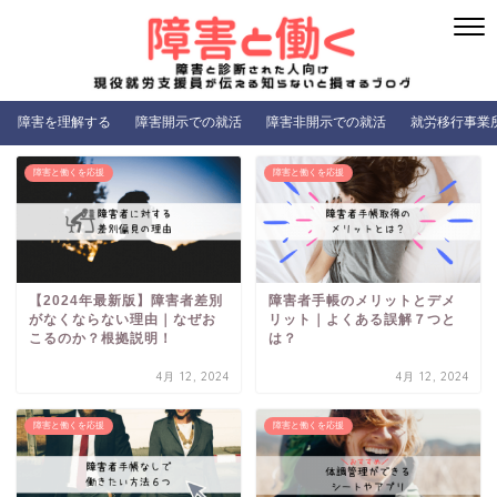
障害を理解する
障害開示での就活
障害非開示での就活
就労移行事業
障害と働くを応援
障害と働くを応援
【2024年最新版】障害者差別
障害者手帳のメリットとデメ
がなくならない理由｜なぜお
リット｜よくある誤解７つと
こるのか？根拠説明！
は？
4月 12, 2024
4月 12, 2024
障害と働くを応援
障害と働くを応援