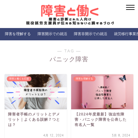
障害を理解する
障害開示での就活
障害非開示での就活
就労移行事業
― TAG ―
パニック障害
障害と働くを応援
障害を理解する
障害者手帳のメリットとデメ
【2024年度最新】強迫性障
リット｜よくある誤解７つと
害・パニック障害を公表した
は？
有名人一覧
4月 12, 2024
3月 8, 2024