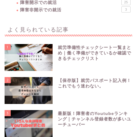
障害開示での就活
25
障害非開示での就活
3
よく見られている記事
1
就労準備性チェックシート一覧まと
め｜働く準備ができているか確認で
きるチェックリスト
2
【保存版】就労パスポート記入例！
これでもう迷わない。
3
最新版！障害者のYoutubeランキ
障害を理解する
ング｜チャンネル登録者数が多いユ
ーチューバー
障害開示での就活