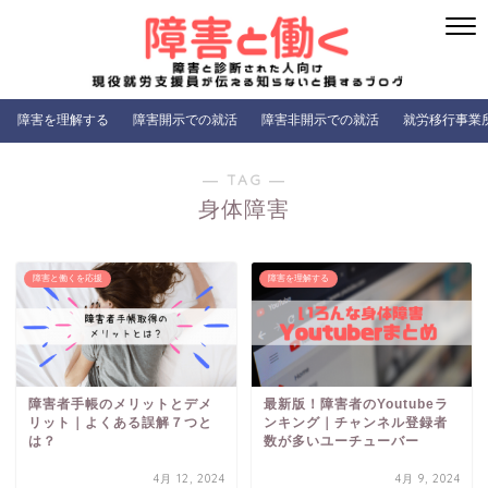
障害を理解する
障害開示での就活
障害非開示での就活
就労移行事業
― TAG ―
身体障害
障害と働くを応援
障害を理解する
障害者手帳のメリットとデメ
最新版！障害者のYoutubeラ
リット｜よくある誤解７つと
ンキング｜チャンネル登録者
は？
数が多いユーチューバー
4月 12, 2024
4月 9, 2024