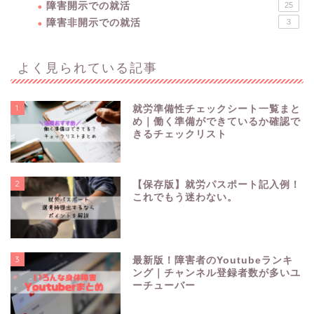
障害開示での就活
25
障害非開示での就活
3
よく見られている記事
1
就労準備性チェックシート一覧まと
め｜働く準備ができているか確認で
きるチェックリスト
2
【保存版】就労パスポート記入例！
これでもう迷わない。
3
最新版！障害者のYoutubeランキ
障害を理解する
ング｜チャンネル登録者数が多いユ
ーチューバー
障害開示での就活