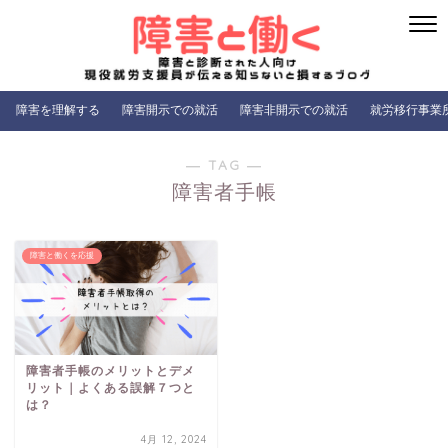
障害を理解する
障害開示での就活
障害非開示での就活
就労移行事業
― TAG ―
障害者手帳
障害と働くを応援
障害者手帳のメリットとデメ
リット｜よくある誤解７つと
は？
4月 12, 2024