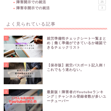
障害開示での就活
25
障害非開示での就活
3
よく見られている記事
1
就労準備性チェックシート一覧まと
め｜働く準備ができているか確認で
きるチェックリスト
2
【保存版】就労パスポート記入例！
これでもう迷わない。
3
最新版！障害者のYoutubeランキ
障害を理解する
ング｜チャンネル登録者数が多いユ
ーチューバー
障害開示での就活