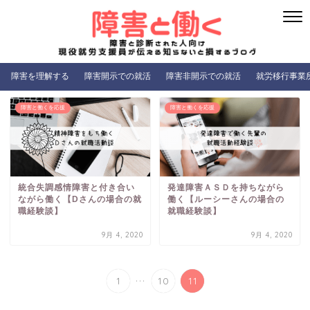
障害を理解する
障害開示での就活
障害非開示での就活
就労移行事業
障害と働くを応援
障害と働くを応援
統合失調感情障害と付き合い
発達障害ＡＳＤを持ちながら
ながら働く【Dさんの場合の就
働く【ルーシーさんの場合の
職経験談】
就職経験談】
9月 4, 2020
9月 4, 2020
...
1
10
11