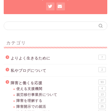
カテゴリ
7
よりよく生きるために
2
私やブログについて
93
障害と働くを応援
使える支援機関
4
就労移行事業所について
13
障害を理解する
27
障害開示での就活
25