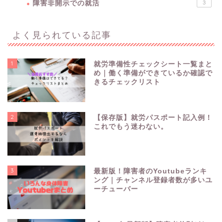
障害非開示での就活
3
よく見られている記事
1
就労準備性チェックシート一覧まと
め｜働く準備ができているか確認で
きるチェックリスト
2
【保存版】就労パスポート記入例！
これでもう迷わない。
3
最新版！障害者のYoutubeランキ
障害を理解する
ング｜チャンネル登録者数が多いユ
ーチューバー
障害開示での就活