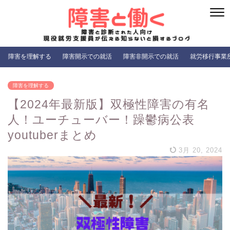
障害を理解する
障害開示での就活
障害非開示での就活
就労移行事業
障害を理解する
【2024年最新版】双極性障害の有名
人！ユーチューバー！躁鬱病公表
youtuberまとめ
3月 20, 2024