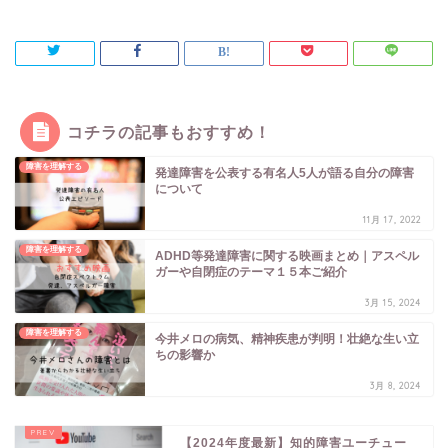
コチラの記事もおすすめ！
障害を理解する
発達障害を公表する有名人5人が語る自分の障害
について
11月 17, 2022
障害を理解する
ADHD等発達障害に関する映画まとめ｜アスペル
ガーや自閉症のテーマ１５本ご紹介
3月 15, 2024
障害を理解する
今井メロの病気、精神疾患が判明！壮絶な生い立
ちの影響か
3月 8, 2024
【2024年度最新】知的障害ユーチュー