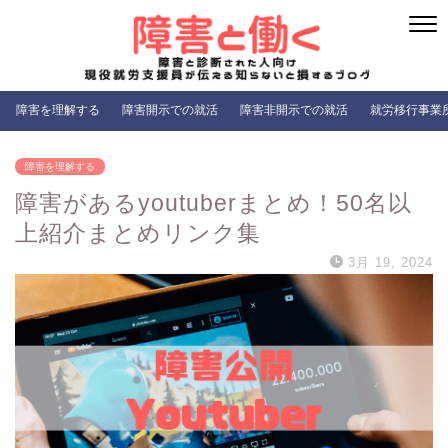
障害を理解する
障害開示での就活
障害非開示での就活
就労移行事業
障害を理解する
障害があるyoutuberまとめ！50名以
上紹介まとめリンク集
3月 19, 2024