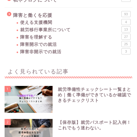
93
障害と働くを応援
使える支援機関
4
就労移行事業所について
13
障害を理解する
27
障害開示での就活
25
障害非開示での就活
3
よく見られている記事
1
就労準備性チェックシート一覧まと
め｜働く準備ができているか確認で
きるチェックリスト
2
【保存版】就労パスポート記入例！
これでもう迷わない。
障害を理解する