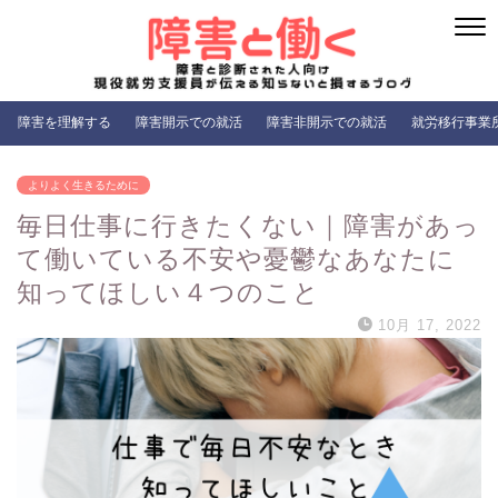
障害を理解する
障害開示での就活
障害非開示での就活
就労移行事業
よりよく生きるために
毎日仕事に行きたくない｜障害があっ
て働いている不安や憂鬱なあなたに
知ってほしい４つのこと
10月 17, 2022