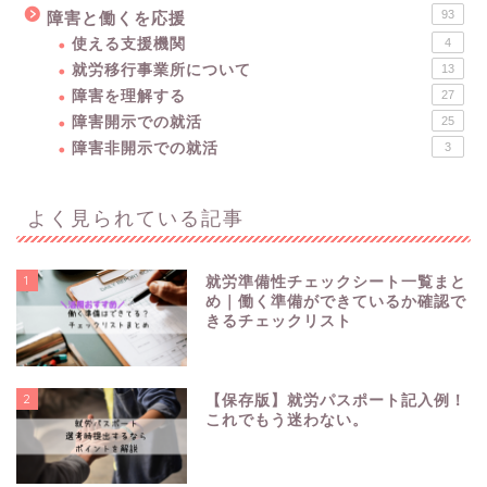
93
障害と働くを応援
使える支援機関
4
就労移行事業所について
13
障害を理解する
27
障害開示での就活
25
障害非開示での就活
3
よく見られている記事
1
就労準備性チェックシート一覧まと
め｜働く準備ができているか確認で
きるチェックリスト
2
【保存版】就労パスポート記入例！
これでもう迷わない。