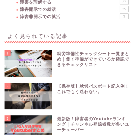
障害を理解する
27
障害開示での就活
25
障害非開示での就活
3
よく見られている記事
1
就労準備性チェックシート一覧まと
め｜働く準備ができているか確認で
きるチェックリスト
2
【保存版】就労パスポート記入例！
これでもう迷わない。
3
最新版！障害者のYoutubeランキ
障害を理解する
ング｜チャンネル登録者数が多いユ
ーチューバー