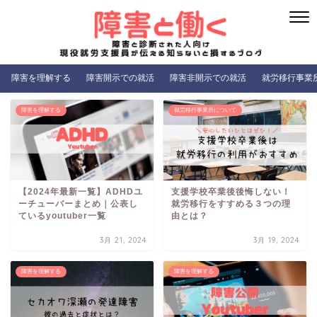
障害を理解する
障害開示での就活
障害非開示での就活
就労移行事業
障害を理解する
就労移行事業所について
【2024年最新一覧】ADHDユ
支援学校卒業後後悔しない！
ーチューバーまとめ｜公表し
就労移行をすすめる３つの理
ているyoutuber一覧
由とは？
3月 21, 2024
3月 19, 2024
障害を理解する
障害を理解する