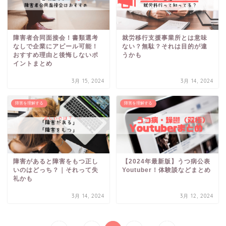
障害者合同面接会！書類選考
就労移行支援事業所とは意味
なしで企業にアピール可能！
ない？無駄？それは目的が違
おすすめ理由と後悔しないポ
うかも
イントまとめ
3月 15, 2024
3月 14, 2024
障害を理解する
障害を理解する
障害があると障害をもつ正し
【2024年最新版】うつ病公表
いのはどっち？｜それって失
Youtuber！体験談などまとめ
礼かも
3月 14, 2024
3月 12, 2024