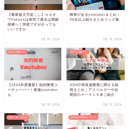
【最新版文字起こし】セカオ
障害があるyoutuberまとめ！
ワFukaseは病気で過去は閉鎖
50名以上紹介まとめリンク集
病棟へ｜突然ですが占っても
いいですか
3月 19, 2024
3月 19, 2024
障害を理解する
障害を理解する
【2024年度最新】知的障害ユ
ADHD等発達障害に関する映
ーチューバー！家族youtuber
画まとめ｜アスペルガーや自
も
閉症のテーマ１５本ご紹介
3月 19, 2024
3月 15, 2024
障害と働くを応援
就労移行事業所について