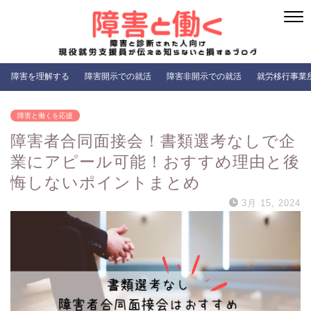
障害を理解する
障害開示での就活
障害非開示での就活
就労移行事業
障害と働くを応援
障害者合同面接会！書類選考なしで企
業にアピール可能！おすすめ理由と後
悔しないポイントまとめ
3月 15, 2024