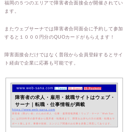
福岡の５つのエリアで障害者合面接会が開催されてい
ます。
またウェブサーナでは障害者合同面会に予約して参加
すると１０００円分のQUOカードがもらえます！
障害面接会だけではなく普段から会員登録するとサイ
ト経由で企業に応募も可能です。
www.web-sana.com
1 Tweet
50 Users
25 Pockets
障害者の求人・雇用・就職サイトはウェブ・
サーナ｜転職・仕事情報が満載
https://www.web-sana.com
障害者（障がい者）のための求人・仕事・雇用情報満載！ウェブ・サーナ「Web San
a」は2016年卒の新卒者から既卒者・転職者まで、障害をお持ちの方の就職・転職をサ
ポート致します。事務や技術、エンジニア関連のお仕事を多数ご用意してあります。