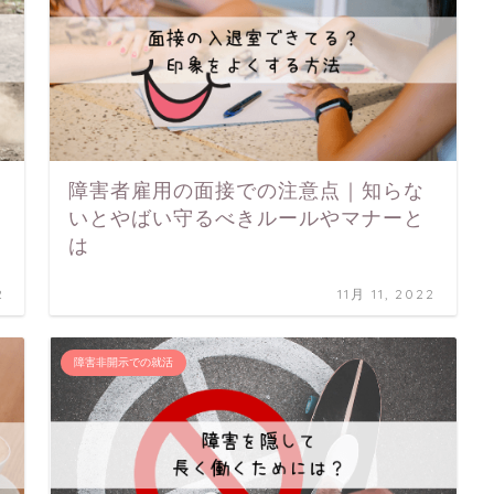
障害者雇用の面接での注意点｜知らな
いとやばい守るべきルールやマナーと
は
2
11月 11, 2022
障害非開示での就活