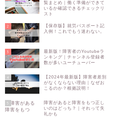
覧まとめ｜働く準備ができて
いるか確認できるチェックリ
スト
【保存版】就労パスポート記
2
入例！これでもう迷わない。
最新版！障害者のYoutubeラ
3
ンキング｜チャンネル登録者
数が多いユーチューバー
【2024年最新版】障害者差別
4
がなくならない理由｜なぜお
こるのか？根拠説明！
障害があると障害をもつ正し
5
いのはどっち？｜それって失
礼かも