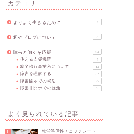
カテゴリ
よりよく生きるために
7
私やブログについて
2
障害と働くを応援
93
使える支援機関
4
就労移行事業所について
13
障害を理解する
27
障害開示での就活
25
障害非開示での就活
3
よく見られている記事
就労準備性チェックシート一
1