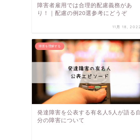
障害者雇用では合理的配慮義務があ
り！｜配慮の例20選参考にどうぞ
11月 18, 202
障害を理解する
発達障害を公表する有名人5人が語る
分の障害について