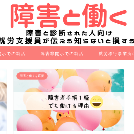
開示での就活
障害非開示での就活
就労移行事業所
障害と働くを応援