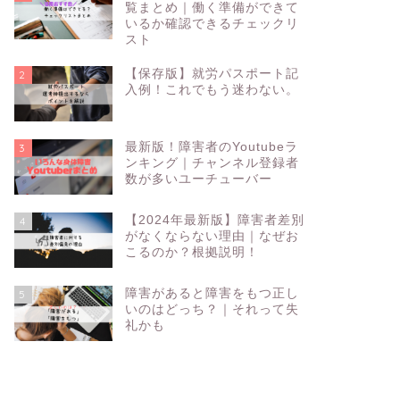
覧まとめ｜働く準備ができて
いるか確認できるチェックリ
スト
【保存版】就労パスポート記
2
入例！これでもう迷わない。
最新版！障害者のYoutubeラ
3
ンキング｜チャンネル登録者
数が多いユーチューバー
【2024年最新版】障害者差別
4
がなくならない理由｜なぜお
こるのか？根拠説明！
障害があると障害をもつ正し
5
いのはどっち？｜それって失
礼かも