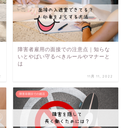
障害者雇用の面接での注意点｜知らな
いとやばい守るべきルールやマナーと
は
2
11月 11, 2022
障害非開示での就活