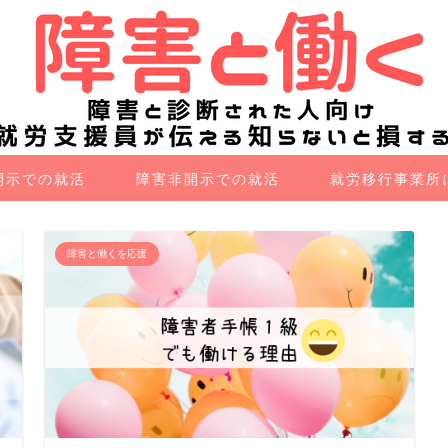
開示での就活
障害非開示での就活
就労移行事業所
障害と働くを応援