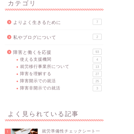
カテゴリ
よりよく生きるために
7
私やブログについて
2
障害と働くを応援
93
使える支援機関
4
就労移行事業所について
13
障害を理解する
27
障害開示での就活
25
障害非開示での就活
3
よく見られている記事
就労準備性チェックシート一
1