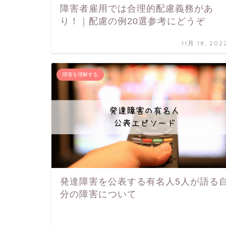
障害者雇用では合理的配慮義務があ
り！｜配慮の例20選参考にどうぞ
11月 18, 202
障害を理解する
発達障害を公表する有名人5人が語る
分の障害について