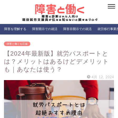
障害を理解する
障害開示での就活
障害非開示での就活
就労移行事業
障害と働くを応援
【2024年最新版】就労パスポートと
は？メリットはあるけどデメリット
も｜あなたは使う？
4月 12, 2024