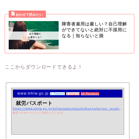
障害者雇用は厳しい？自己理解
ができてないと絶対に不採用に
なる｜知らないと損
ここからダウンロードできるよ！
www.mhlw.go.jp
2 Tweets
3 Users
10 Pockets
就労パスポート
https://www.mhlw.go.jp/stf/seisakunitsuite/bunya/koyou_roudou/koyou/shougaishakoyou/06d_00003.html
就労パスポートについて紹介しています。