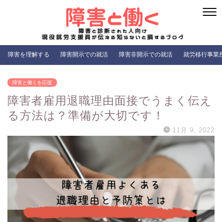
障害を理解する
障害開示での就活
障害非開示での就活
就労移行事業
障害と働くを応援
障害者雇用退職理由面接でうまく伝え
る方法は？準備が大切です！
11月 9, 2022