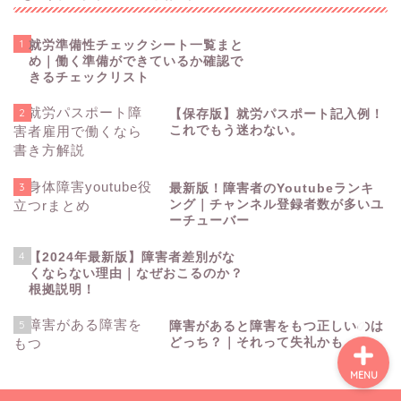
1
就労準備性チェックシート一覧まと
め｜働く準備ができているか確認で
きるチェックリスト
障害を理解する
2
【保存版】就労パスポート記入例！
これでもう迷わない。
障害開示での就活
3
最新版！障害者のYoutubeランキ
障害非開示での就活
ング｜チャンネル登録者数が多いユ
ーチューバー
就労移行事業所について
4
【2024年最新版】障害者差別がな
くならない理由｜なぜおこるのか？
根拠説明！
5
障害があると障害をもつ正しいのは
どっち？｜それって失礼かも
MENU