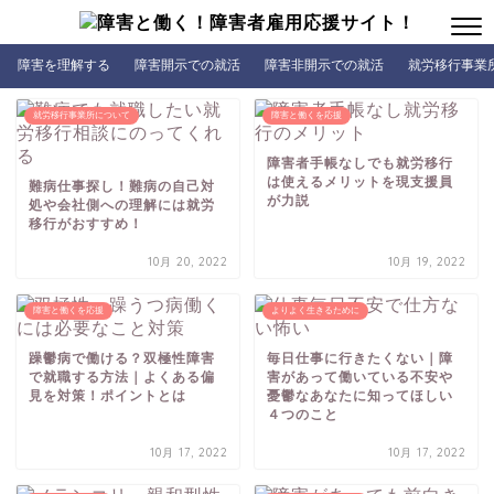
障害を理解する
障害開示での就活
障害非開示での就活
就労移行事業
就労移行事業所について
障害と働くを応援
障害者手帳なしでも就労移行
は使えるメリットを現支援員
難病仕事探し！難病の自己対
が力説
処や会社側への理解には就労
移行がおすすめ！
10月 20, 2022
10月 19, 2022
障害と働くを応援
よりよく生きるために
躁鬱病で働ける？双極性障害
毎日仕事に行きたくない｜障
で就職する方法｜よくある偏
害があって働いている不安や
見を対策！ポイントとは
憂鬱なあなたに知ってほしい
４つのこと
10月 17, 2022
10月 17, 2022