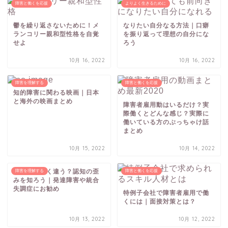
障害と働くを応援
よりよく生きるために
鬱を繰り返さないために！メ
なりたい自分なる方法｜口癖
ランコリー親和型性格を自覚
を振り返って理想の自分にな
せよ
ろう
10月 16, 2022
10月 16, 2022
障害を理解する
障害と働くを応援
知的障害に関わる映画｜日本
と海外の映画まとめ
障害者雇用動はいるだけ？実
際働くとどんな感じ？実際に
働いている方のぶっちゃけ話
まとめ
10月 15, 2022
10月 14, 2022
捉え方が全く違う？認知の歪
障害を理解する
障害と働くを応援
みを知ろう｜発達障害や統合
失調症にお勧め
特例子会社で障害者雇用で働
くには｜面接対策とは？
10月 13, 2022
10月 12, 2022