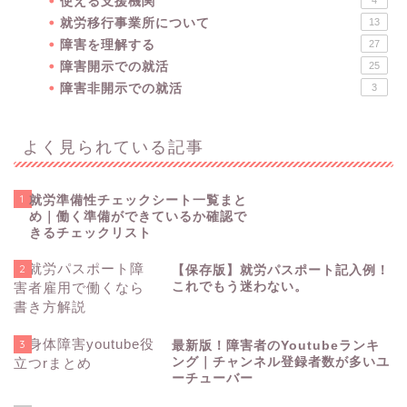
使える支援機関
4
就労移行事業所について
13
障害を理解する
27
障害開示での就活
25
障害非開示での就活
3
よく見られている記事
1
就労準備性チェックシート一覧まと
め｜働く準備ができているか確認で
きるチェックリスト
障害を理解する
2
【保存版】就労パスポート記入例！
これでもう迷わない。
障害開示での就活
3
最新版！障害者のYoutubeランキ
障害非開示での就活
ング｜チャンネル登録者数が多いユ
ーチューバー